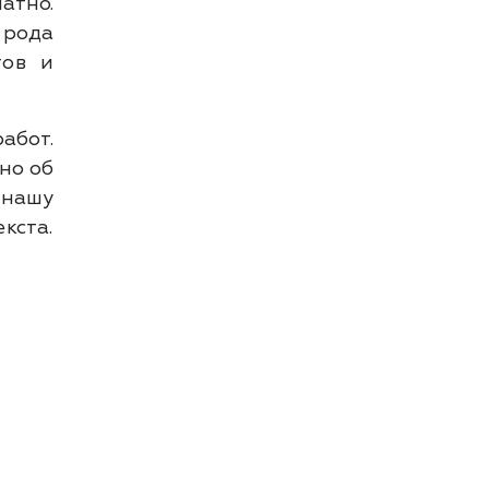
атно.
 рода
тов и
абот.
но об
 нашу
кста.